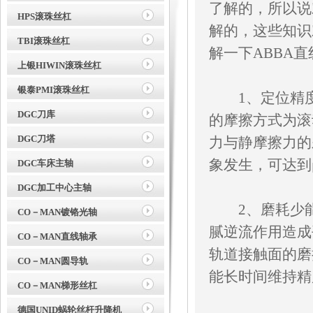
了解的，所以说
HPS滚珠丝杠
解的，这些知识
TBI滚珠丝杠
解一下
ABBA
上银HIWIN滚珠丝杠
银泰PMI滚珠丝杠
1、定位精度高
DGC刀库
的摩擦方式为滚
DGC刀塔
力与静摩擦力的
象发生，可达到
DGC车床主轴
DGC加工中心主轴
2、磨耗少能
CO－MAN镀铬光轴
腻逆流作用造成
CO－MAN直线轴承
轨道接触面的磨
CO－MAN圆导轨
能长时间维持精
CO－MAN梯形丝杠
德国UNID蜗轮丝杆升降机