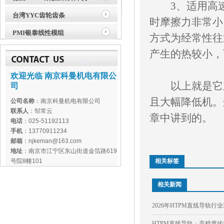
3、适用高速
台湾YYC齿轮齿条
时摩擦力非常小
PMI银泰线性模组
方式为经常性往
产生的热较小，
欢迎光临 南京科曼机电有限公
以上就是它主
司
且大幅降低机。
公司名称
：南京科曼机电有限公司
联系人
：邹常云
章中讲到的。
电话
：025-51192113
手机
：13770911234
邮箱
：njkeman@163.com
地址
：南京市江宁区东山街道金箔路619
号院8幢101
相关标签
相关新闻
2026年HTPM直线导轨
HTPM直线导轨：高精度