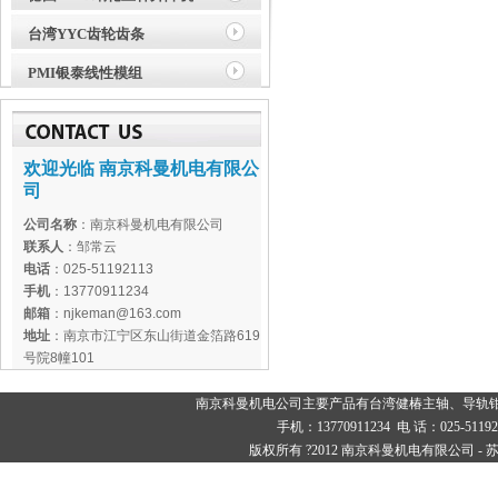
台湾YYC齿轮齿条
PMI银泰线性模组
欢迎光临 南京科曼机电有限公
司
公司名称
：南京科曼机电有限公司
联系人
：邹常云
电话
：025-51192113
手机
：13770911234
邮箱
：njkeman@163.com
地址
：南京市江宁区东山街道金箔路619
号院8幢101
南京科曼机电公司主要产品有
台湾健椿主轴
、
导轨
手机：13770911234 电 话：025-
版权所有 ?2012 南京科曼机电有限公司 -
苏